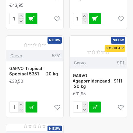
€43,95
NIEUW
NIEUW
POPULAIR
Garvo
5351
Garvo
9111
GARVO Tropisch
Speciaal 5351 20 kg
GARVO
Agapornidenzaad 9111
€33,50
20 kg
€31,95
NIEUW