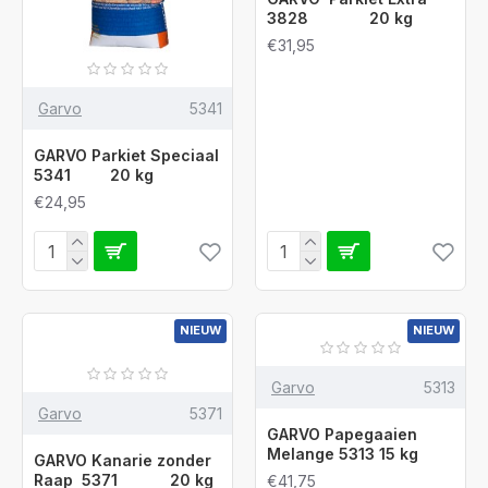
3828 20 kg
€31,95
Garvo
5341
GARVO Parkiet Speciaal
5341 20 kg
€24,95
NIEUW
NIEUW
Garvo
5313
Garvo
5371
GARVO Papegaaien
Melange 5313 15 kg
GARVO Kanarie zonder
Raap 5371 20 kg
€41,75