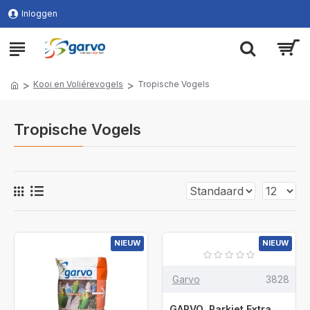
Inloggen
Kooi en Voliérevogels
Tropische Vogels
Tropische Vogels
NIEUW
NIEUW
Garvo
3828
GARVO Parkiet Extra